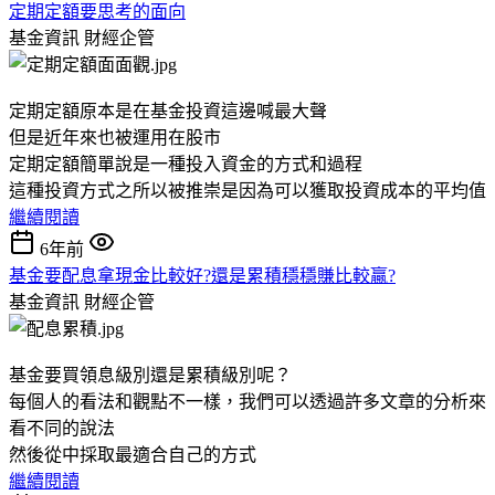
定期定額要思考的面向
基金資訊
財經企管
定期定額原本是在基金投資這邊喊最大聲
但是近年來也被運用在股市
定期定額簡單說是一種投入資金的方式和過程
這種投資方式之所以被推崇是因為可以獲取投資成本的平均值
繼續閱讀
6年前
基金要配息拿現金比較好?還是累積穩穩賺比較贏?
基金資訊
財經企管
基金要買領息級別還是累積級別呢？
每個人的看法和觀點不一樣，我們可以透過許多文章的分析來
看不同的說法
然後從中採取最適合自己的方式
繼續閱讀