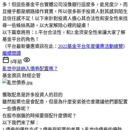
多！但這些基金平台實體公司沒像銀行這麼多，能見度少，而
且幾乎都是網路操作買賣，所以很多新手投資人對其感到陌生
且信任感不足！以下來針對投資人擔心其合法性和安全性來找
尋一些蛛絲馬跡，以大家解除心裡的疑慮！
以下篇章將用：1.平台合法性，和2.金流安全性來讓大家了解
基金平台的角色！
（平台最新優惠資訊在此：
2022基金平台年度優惠活動總覽
）
繼續閱讀
6年前
亂世中該納入債券配置嗎？
基金資訊
財經企管
獲取配息是許多投資人的目的
雖然股票也是會配息，但是為什麼安弟爸也會建議他們要配置
一些債券呢？
在股市崩盤的時候要搭配什麼債呢？
以下我們來了解：
1.債券的運作方式 2.債券與股票的差異 3.亂世中債券的優勢