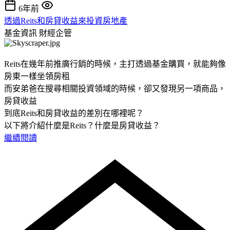
6年前
透過Reits和房貸收益來投資房地產
基金資訊
財經企管
Reits在幾年前推廣行銷的時候，主打透過基金購買，就能夠像
房東一樣坐領房租
而安弟爸在搜尋相關投資領域的時候，卻又發現另一項商品，
房貸收益
到底Reits和房貸收益的差別在哪裡呢？
以下將介紹什麼是Reits？什麼是房貸收益？
繼續閱讀