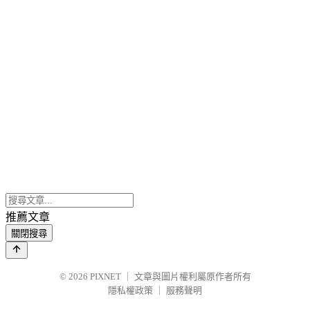
推薦文章
關閉搜尋
© 2026
PIXNET
｜
文章與圖片權利屬原作者所有
隱私權政策
｜
服務聲明