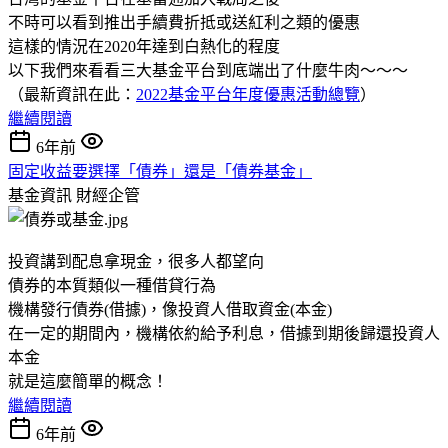
不時可以看到推出手續費折抵或送紅利之類的優惠
這樣的情況在2020年達到白熱化的程度
以下我們來看看三大基金平台到底端出了什麼牛肉～～～
（最新資訊在此：
2022基金平台年度優惠活動總覽
）
繼續閱讀
6年前
固定收益要選擇「債券」還是「債券基金」
基金資訊
財經企管
投資講到配息拿現金，很多人都望向
債券的本質類似一種借貸行為
機構發行債券(借據)，像投資人借取資金(本金)
在一定的期間內，機構依約給予利息，借據到期後歸還投資人
本金
就是這麼簡單的概念！
繼續閱讀
6年前